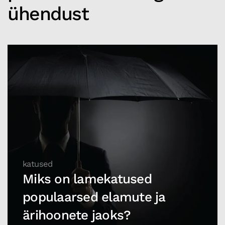
ühendust
katused
Miks on lamekatused
populaarsed elamute ja
ärihoonete jaoks?