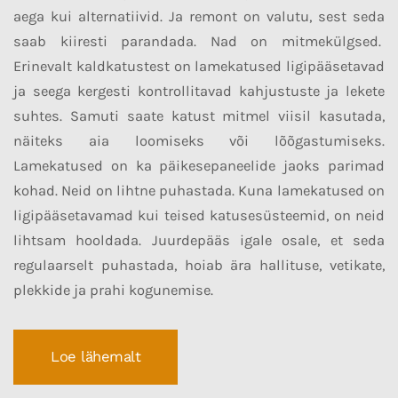
aega kui alternatiivid.
Ja remont on valutu, sest seda
saab kiiresti parandada.
Nad on mitmekülgsed.
Erinevalt kaldkatustest on lamekatused ligipääsetavad
ja seega kergesti kontrollitavad kahjustuste ja lekete
suhtes.
Samuti saate katust mitmel viisil kasutada,
näiteks aia loomiseks või lõõgastumiseks.
Lamekatused on ka päikesepaneelide jaoks parimad
kohad. Neid on lihtne puhastada. Kuna lamekatused on
ligipääsetavamad kui teised katusesüsteemid, on neid
lihtsam hooldada. Juurdepääs igale osale, et seda
regulaarselt puhastada, hoiab ära hallituse, vetikate,
plekkide ja prahi kogunemise.
Loe lähemalt