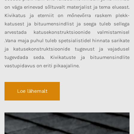
on väga erinevad sőltuvalt materjalist ja tema elueast.
Kivikatus ja eterniit on mőnevőrra raskem plekk-
katusest ja bituumensindlist ja seega tuleb sellega
arvestada katusekonstruktsioonide valmistamisel
.Vana maja puhul tuleb spetsialistidel hinnata sarikate
ja katusekonstruktsioonide tugevust ja vajadusel
tugevdada seda. Kivikatuste ja bituumensindlite
vastupidavus on eriti pikaajaline.
Loe lähemalt