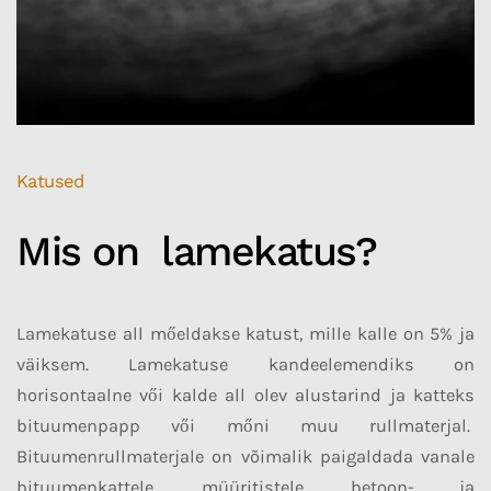
Katused
Mis on lamekatus?
Lamekatuse all mőeldakse katust, mille kalle on 5% ja
väiksem. Lamekatuse kandeelemendiks on
horisontaalne vői kalde all olev alustarind ja katteks
bituumenpapp vői mőni muu rullmaterjal.
Bituumenrullmaterjale on võimalik paigaldada vanale
bituumenkattele, müüritistele, betoon- ja