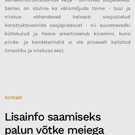
Samas on oluline ka välismőjude toime - tuul ja
niiskus vähendavad halvasti soojustatud
konstruktsioonide soojapidavust - nii suurenevadki
küttekulud ja hoone amortiseerub kiiremini, kuna
piirde- ja kandetarindid ei ole piisavalt kaitstud
ilmastiku ja niiskuse eest.
Kontakt
Lisainfo saamiseks
palun võtke meiega