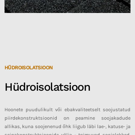
HÜDROISOLATSIOON
Hüdroisolatsioon
Hoonete puudulikult vői ebakvaliteetselt soojustatud
piirdekonstruktsioonid on peamine soojakadude
allikas, kuna soojenenud őhk liigub läbi lae-, katuse- ja
seinakonstruktsioonide välja - toimuvad soojalekked.