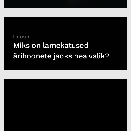
katused
Miks on lamekatused
ärihoonete jaoks hea valik?